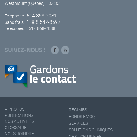
Westmount (Québec) H3Z 3C1
514 868-2081
Téléphone :
1 888 542-8597
Sans frais :
Télécopieur : 514 868-2088
SUIVEZ-NOUS !
À PROPOS
RÉGIMES
PUBLICATIONS
FONDS FMOQ
NOS ACTIVITÉS
SERVICES
GLOSSAIRE
SOLUTIONS CLINIQUES
NOUS JOINDRE
GESTION PRIVÉE