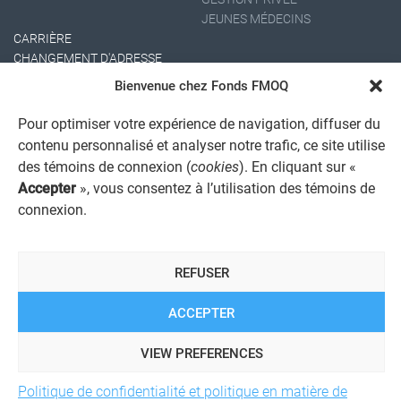
JEUNES MÉDECINS
CARRIÈRE
CHANGEMENT D'ADRESSE
Bienvenue chez Fonds FMOQ
Pour optimiser votre expérience de navigation, diffuser du
contenu personnalisé et analyser notre trafic, ce site utilise
des témoins de connexion (
cookies
). En cliquant sur «
Accepter
», vous consentez à l’utilisation des témoins de
connexion.
AVIS JURIDIQUE GÉNÉRAL
AVIS À L'USAGER
PROTECTION DES RENSEIGNEMENTS PERSONNELS
REFUSER
POLITIQUE DE TRAITEMENT DES PLAINTES
REGISTRE DES CONFLITS D'INTÉRÊTS
LIENS UTILES
ACCEPTER
ALERTE INTERNET
VIEW PREFERENCES
Politique de confidentialité et politique en matière de