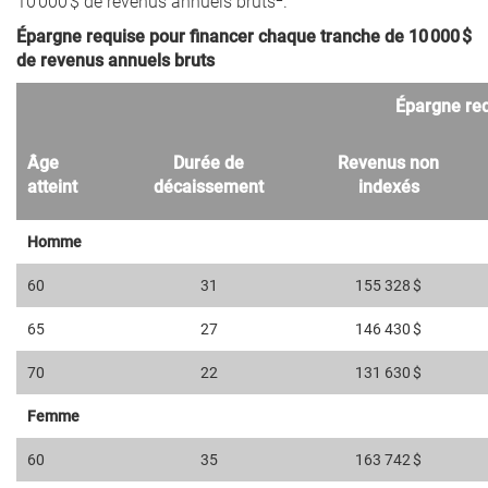
10 000 $ de revenus annuels bruts
.
Épargne requise pour financer chaque tranche de 10 000 $
de revenus annuels bruts
Épargne re
Âge
Durée de
Revenus non
atteint
décaissement
indexés
Homme
60
31
155 328 $
65
27
146 430 $
70
22
131 630 $
Femme
60
35
163 742 $