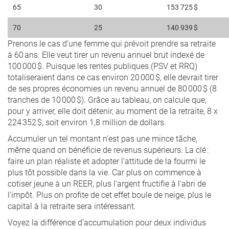
65
30
153 725 $
70
25
140 939 $
Prenons le cas d’une femme qui prévoit prendre sa retraite
à 60 ans. Elle veut tirer un revenu annuel brut indexé de
100 000 $. Puisque les rentes publiques (PSV et RRQ)
totaliseraient dans ce cas environ 20 000 $, elle devrait tirer
de ses propres économies un revenu annuel de 80 000 $ (8
tranches de 10 000 $). Grâce au tableau, on calcule que,
pour y arriver, elle doit détenir, au moment de la retraite, 8 x
224 352 $, soit environ 1,8 million de dollars.
Accumuler un tel montant n’est pas une mince tâche,
même quand on bénéficie de revenus supérieurs. La clé :
faire un plan réaliste et adopter l’attitude de la fourmi le
plus tôt possible dans la vie. Car plus on commence à
cotiser jeune à un REER, plus l’argent fructifie à l’abri de
l’impôt. Plus on profite de cet effet boule de neige, plus le
capital à la retraite sera intéressant.
Voyez la différence d’accumulation pour deux individus