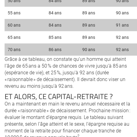
50 ans
84 ans
89 ans
90 ans
55 ans
84 ans
89 ans
90 ans
60 ans
84 ans
89 ans
91 ans
65 ans
85 ans
89 ans
92 ans
70 ans
86 ans
90 ans
92 ans
Grâce à ce tableau, on constate qu’un homme qui atteint
l’âge de 65 ans a 50 % de chances de vivre jusqu’à 85 ans
(espérance de vie), et 25 %, jusqu’à 92 ans (durée
« raisonnable » de décaissement). Il devrait donc viser un
revenu au moins jusqu’à 92 ans.
ET ALORS, CE CAPITAL-RETRAITE ?
On a maintenant en main le revenu annuel nécessaire et la
durée « raisonnable » de décaissement. Prochaine mission :
évaluer le montant d’épargne requis. Le tableau suivant
présente, selon l’âge atteint et le sexe, l’épargne requise au
moment de la retraite pour financer chaque tranche de
2