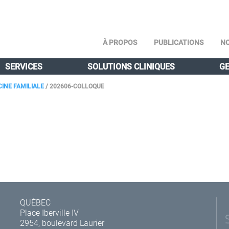
À PROPOS
PUBLICATIONS
NO
SERVICES
SOLUTIONS CLINIQUES
GE
INE FAMILIALE
/
202606-COLLOQUE
QUÉBEC
Place Iberville IV
2954, boulevard Laurier