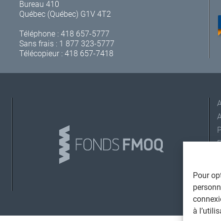
Bureau 410
Québec (Québec) G1V 4T2
Téléphone :
418 657-5777
Sans frais :
1 877 323-5777
Télécopieur : 418 657-7418
A
L
Pour opt
personna
connexi
©
T
à l’util