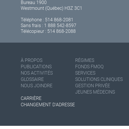
Bureau 1900
Westmount (Québec) H3Z 3C1
Téléphone :
514 868-2081
Sans frais :
1 888 542-8597
Télécopieur : 514 868-2088
À PROPOS
RÉGIMES
PUBLICATIONS
FONDS FMOQ
NOS ACTIVITÉS
SERVICES
GLOSSAIRE
SOLUTIONS CLINIQUES
NOUS JOINDRE
GESTION PRIVÉE
JEUNES MÉDECINS
CARRIÈRE
CHANGEMENT D'ADRESSE