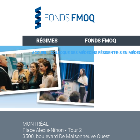
RÉGIMES
FONDS FMOQ
ACCUEIL
/
COLLOQUE DES MÉDECINS RÉSIDENT-E-S EN MÉDEC
MONTRÉAL
Place Alexis-Nihon - Tour 2
3500, boulevard De Maisonneuve Ouest