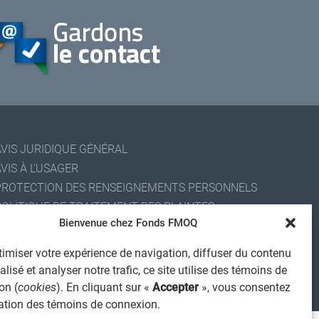
AVIS JURIDIQUE GÉNÉRAL
VIS À L'USAGER
PROTECTION DES RENSEIGNEMENTS PERSONNELS
POLITIQUE DE TRAITEMENT DES PLAINTES
Bienvenue chez Fonds FMOQ
REGISTRE DES CONFLITS D'INTÉRÊTS
IENS UTILES
imiser votre expérience de navigation, diffuser du contenu
ALERTE INTERNET
lisé et analyser notre trafic, ce site utilise des témoins de
on (
cookies
). En cliquant sur «
Accepter
», vous consentez
 2026 Société de services financiers Fonds FMOQ inc.
ous droits réservés.
isation des témoins de connexion.