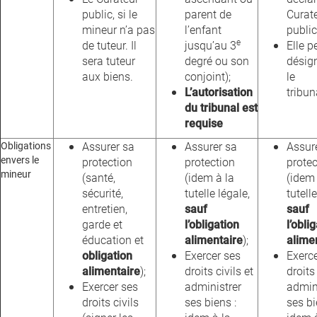
public, si le
parent de
Curat
mineur n’a pas
l’enfant
public
e
de tuteur. Il
jusqu’au 3
Elle p
sera tuteur
degré ou son
désig
aux biens.
conjoint);
le
L’autorisation
tribun
du tribunal est
requise
Obligations
Assurer sa
Assurer sa
Assur
envers le
protection
protection
protec
mineur
(santé,
(idem à la
(idem 
sécurité,
tutelle légale,
tutelle
entretien,
sauf
sauf
garde et
l’obligation
l’obli
éducation et
alimentaire
);
alime
obligation
Exercer ses
Exerc
alimentaire
);
droits civils et
droits 
Exercer ses
administrer
admin
droits civils
ses biens :
ses bi