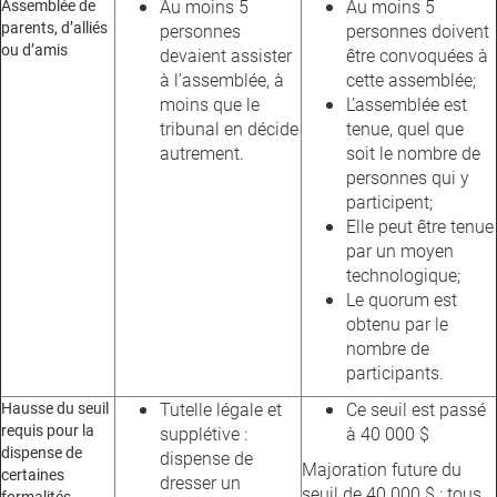
Assemblée de
Au moins 5
Au moins 5
parents, d’alliés
personnes
personnes doivent
ou d’amis
devaient assister
être convoquées à
à l’assemblée, à
cette assemblée;
moins que le
L’assemblée est
tribunal en décide
tenue, quel que
autrement.
soit le nombre de
personnes qui y
participent;
Elle peut être tenue
par un moyen
technologique;
Le quorum est
obtenu par le
nombre de
participants.
Hausse du seuil
Tutelle légale et
Ce seuil est passé
requis pour la
supplétive :
à 40 000 $
dispense de
dispense de
Majoration future du
certaines
dresser un
seuil de 40 000 $ : tous
formalités