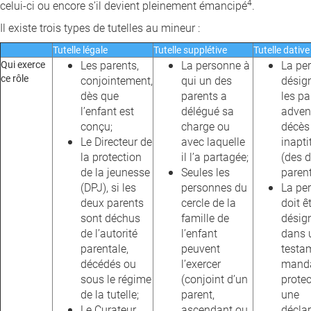
4
celui-ci ou encore s’il devient pleinement émancipé
.
Il existe trois types de tutelles au mineur :
Tutelle légale
Tutelle supplétive
Tutelle dative
Qui exerce
Les parents,
La personne à
La pe
ce rôle
conjointement,
qui un des
désig
dès que
parents a
les pa
l’enfant est
délégué sa
adven
conçu;
charge ou
décès 
Le Directeur de
avec laquelle
inapti
la protection
il l’a partagée;
(des 
de la jeunesse
Seules les
parent
(DPJ), si les
personnes du
La pe
deux parents
cercle de la
doit ê
sont déchus
famille de
désig
de l’autorité
l’enfant
dans 
parentale,
peuvent
testa
décédés ou
l’exercer
manda
sous le régime
(conjoint d’un
protec
de la tutelle;
parent,
une
Le Curateur
ascendant ou
décla