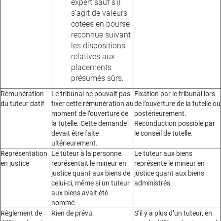
expert sauf s’il
s’agit de valeurs
cotées en bourse
reconnue suivant
les dispositions
relatives aux
placements
présumés sûrs.
Rémunération
Le tribunal ne pouvait pas
Fixation par le tribunal lors
du tuteur datif
fixer cette rémunération au
de l’ouverture de la tutelle ou
moment de l’ouverture de
postérieurement.
la tutelle. Cette demande
Reconduction possible par
devait être faite
le conseil de tutelle.
ultérieurement.
Représentation
Le tuteur à la personne
Le tuteur aux biens
en justice
représentait le mineur en
représente le mineur en
justice quant aux biens de
justice quant aux biens
celui-ci, même si un tuteur
administrés.
aux biens avait été
nommé.
Règlement de
Rien de prévu.
S’il y a plus d’un tuteur, en