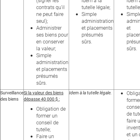
(signer les
idem à la
idem 
contrats qu’il
tutelle légale;
tutelle
ne peut faire
Simple
Simpl
seul);
administration
admin
Administrer
et placements
et
ses biens pour
présumés
place
en conserver
sûrs.
prés
la valeur;
sûrs.
Simple
administration
et placements
présumés
sûrs.
Surveillance
Si la valeur des biens
Idem à la tutelle légale.
Oblig
des biens
dépasse 40 000 $ :
forme
consei
Obligation de
de tut
former un
faire 
conseil de
invent
tutelle;
et un
Faire un