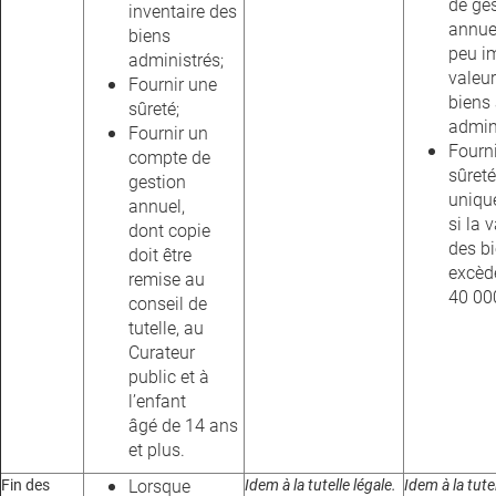
de ge
inventaire des
annue
biens
peu i
administrés;
valeu
Fournir une
biens
sûreté;
admini
Fournir un
Fourn
compte de
sûreté
gestion
uniqu
annuel,
si la 
dont copie
des b
doit être
excèd
remise au
40 00
conseil de
tutelle, au
Curateur
public et à
l’enfant
âgé de 14 ans
et plus.
Fin des
Lorsque
Idem à la tutelle légale.
Idem à la tutel