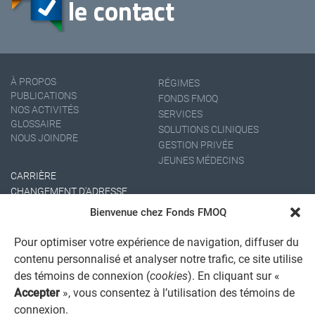
À PROPOS
RÉGIMES
PUBLICATIONS
FONDS FMOQ
NOS ACTIVITÉS
SERVICES
GLOSSAIRE
SOLUTIONS CLINIQUES
NOUS JOINDRE
GESTION PRIVÉE
JEUNES MÉDECINS
CARRIÈRE
CHANGEMENT D'ADRESSE
Bienvenue chez Fonds FMOQ
Pour optimiser votre expérience de navigation, diffuser du
contenu personnalisé et analyser notre trafic, ce site utilise
des témoins de connexion (
cookies
). En cliquant sur «
Accepter
», vous consentez à l’utilisation des témoins de
connexion.