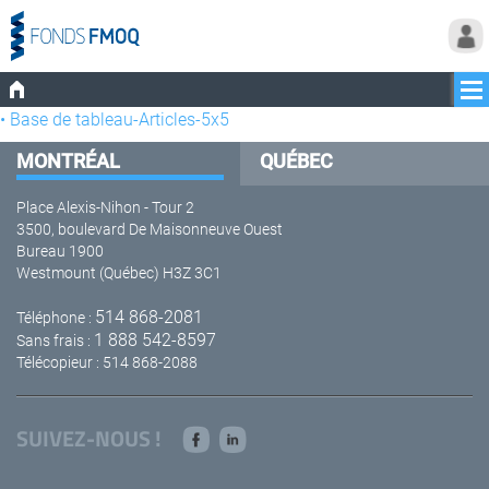
• Base de tableau-Articles-5x5
MONTRÉAL
QUÉBEC
Place Alexis-Nihon - Tour 2
3500, boulevard De Maisonneuve Ouest
Bureau 1900
Westmount (Québec) H3Z 3C1
514 868-2081
Téléphone :
1 888 542-8597
Sans frais :
Télécopieur : 514 868-2088
SUIVEZ-NOUS !