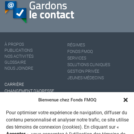
À PROPOS
RÉGIMES
PUBLICATIONS
FONDS FMOQ
NOS ACTIVITÉS
SERVICES
GLOSSAIRE
SOLUTIONS CLINIQUES
NOUS JOINDRE
GESTION PRIVÉE
JEUNES MÉDECINS
CARRIÈRE
CHANGEMENT D'ADRESSE
Bienvenue chez Fonds FMOQ
Pour optimiser votre expérience de navigation, diffuser du
contenu personnalisé et analyser notre trafic, ce site utilise
des témoins de connexion (
cookies
). En cliquant sur «
Accepter
», vous consentez à l’utilisation des témoins de