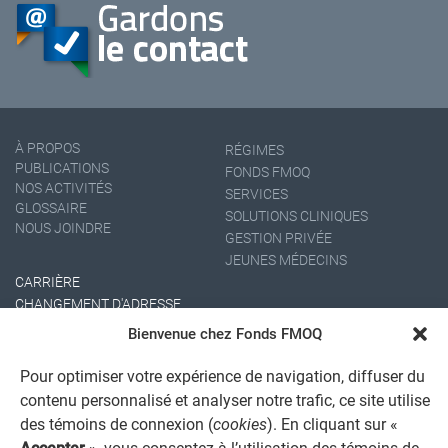
À PROPOS
RÉGIMES
PUBLICATIONS
FONDS FMOQ
NOS ACTIVITÉS
SERVICES
GLOSSAIRE
SOLUTIONS CLINIQUES
NOUS JOINDRE
GESTION PRIVÉE
JEUNES MÉDECINS
CARRIÈRE
CHANGEMENT D'ADRESSE
Bienvenue chez Fonds FMOQ
Pour optimiser votre expérience de navigation, diffuser du
contenu personnalisé et analyser notre trafic, ce site utilise
des témoins de connexion (
cookies
). En cliquant sur «
Accepter
», vous consentez à l’utilisation des témoins de