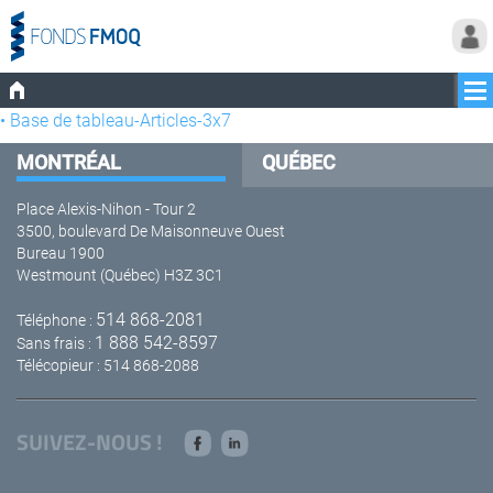
• Base de tableau-Articles-3x7
MONTRÉAL
QUÉBEC
Place Alexis-Nihon - Tour 2
3500, boulevard De Maisonneuve Ouest
Bureau 1900
Westmount (Québec) H3Z 3C1
514 868-2081
Téléphone :
1 888 542-8597
Sans frais :
Télécopieur : 514 868-2088
SUIVEZ-NOUS !