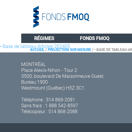
RÉGIMES
FONDS FMOQ
• Base de tableau-Articles-202405
ACCUEIL
/
PROJECTION SUR MESURE
/
• BASE DE TABLEAU-A
MONTRÉAL
Place Alexis-Nihon - Tour 2
3500, boulevard De Maisonneuve Ouest
Bureau 1900
Westmount (Québec) H3Z 3C1
Téléphone :
514 868-2081
Sans frais :
1 888 542-8597
Télécopieur : 514 868-2088