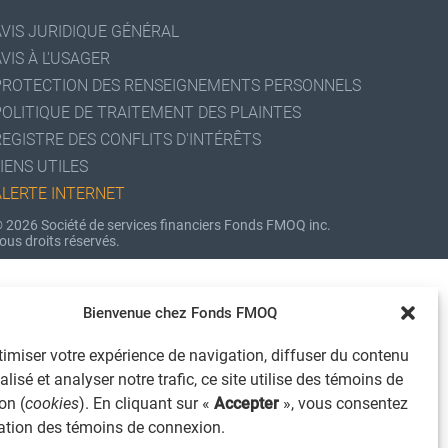
AVIS JURIDIQUE GÉNÉRAL
VIS À L'USAGER
PROTECTION DES RENSEIGNEMENTS PERSONNELS
POLITIQUE DE TRAITEMENT DES PLAINTES
REGISTRE DES CONFLITS D'INTÉRÊTS
IENS UTILES
ALERTE INTERNET
 2026 Société de services financiers Fonds FMOQ inc.
ous droits réservés.
Bienvenue chez Fonds FMOQ
imiser votre expérience de navigation, diffuser du contenu
lisé et analyser notre trafic, ce site utilise des témoins de
on (
cookies
). En cliquant sur «
Accepter
», vous consentez
isation des témoins de connexion.