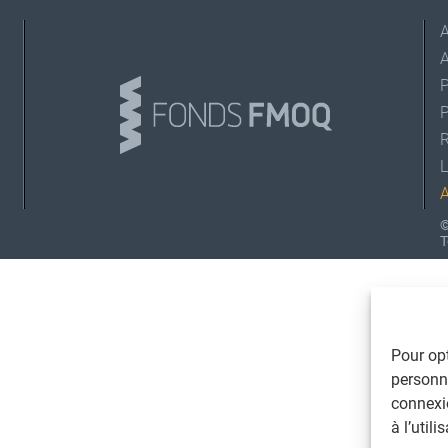
A
L
©
T
Pour opt
personna
connexi
à l’util