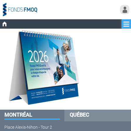
MONTRÉAL
QUÉBEC
Place Alexis-Nihon - Tour 2