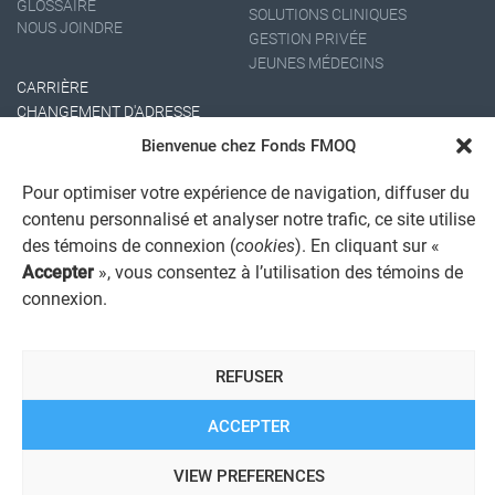
GLOSSAIRE
SOLUTIONS CLINIQUES
NOUS JOINDRE
GESTION PRIVÉE
JEUNES MÉDECINS
CARRIÈRE
CHANGEMENT D'ADRESSE
Bienvenue chez Fonds FMOQ
Pour optimiser votre expérience de navigation, diffuser du
contenu personnalisé et analyser notre trafic, ce site utilise
des témoins de connexion (
cookies
). En cliquant sur «
Accepter
», vous consentez à l’utilisation des témoins de
connexion.
AVIS JURIDIQUE GÉNÉRAL
AVIS À L'USAGER
PROTECTION DES RENSEIGNEMENTS PERSONNELS
REFUSER
POLITIQUE DE TRAITEMENT DES PLAINTES
REGISTRE DES CONFLITS D'INTÉRÊTS
LIENS UTILES
ACCEPTER
ALERTE INTERNET
VIEW PREFERENCES