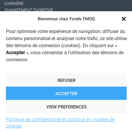
CARRIÈRE
CHANGEMENT D'ADRESSE
Bienvenue chez Fonds FMOQ
Pour optimiser votre expérience de navigation, diffuser du
contenu personnalisé et analyser notre trafic, ce site utilise
des témoins de connexion (
cookies
). En cliquant sur «
Accepter
», vous consentez à l’utilisation des témoins de
connexion.
AVIS JURIDIQUE GÉNÉRAL
AVIS À L'USAGER
PROTECTION DES RENSEIGNEMENTS PERSONNELS
REFUSER
POLITIQUE DE TRAITEMENT DES PLAINTES
REGISTRE DES CONFLITS D'INTÉRÊTS
LIENS UTILES
ACCEPTER
ALERTE INTERNET
VIEW PREFERENCES
Politique de confidentialité et politique en matière de
© 2026 Société de services financiers Fonds FMOQ inc.
Tous
cookies
droits réservés.