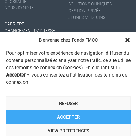
GLOSSAIRE
SOLUTIONS CLINIQUES
NOUS JOINDRE
GESTION PRIVÉE
JEUNES MÉDECINS
CARRIÈRE
CHANGEMENT D'ADRESSE
Bienvenue chez Fonds FMOQ
Pour optimiser votre expérience de navigation, diffuser du
contenu personnalisé et analyser notre trafic, ce site utilise
des témoins de connexion (
cookies
). En cliquant sur «
Accepter
», vous consentez à l’utilisation des témoins de
connexion.
AVIS JURIDIQUE GÉNÉRAL
AVIS À L'USAGER
PROTECTION DES RENSEIGNEMENTS PERSONNELS
REFUSER
POLITIQUE DE TRAITEMENT DES PLAINTES
REGISTRE DES CONFLITS D'INTÉRÊTS
LIENS UTILES
ACCEPTER
ALERTE INTERNET
VIEW PREFERENCES