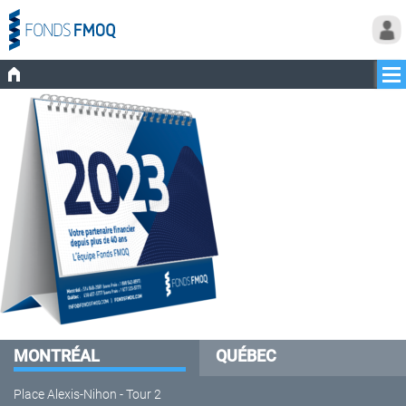
MONTRÉAL
QUÉBEC
Place Alexis-Nihon - Tour 2