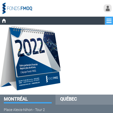
MONTRÉAL
QUÉBEC
Place Alexis-Nihon - Tour 2