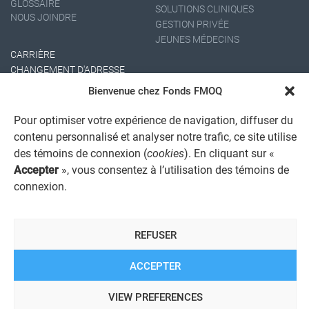
GLOSSAIRE
SOLUTIONS CLINIQUES
NOUS JOINDRE
GESTION PRIVÉE
JEUNES MÉDECINS
CARRIÈRE
CHANGEMENT D'ADRESSE
Bienvenue chez Fonds FMOQ
Pour optimiser votre expérience de navigation, diffuser du
contenu personnalisé et analyser notre trafic, ce site utilise
des témoins de connexion (
cookies
). En cliquant sur «
Accepter
», vous consentez à l’utilisation des témoins de
connexion.
AVIS JURIDIQUE GÉNÉRAL
AVIS À L'USAGER
PROTECTION DES RENSEIGNEMENTS PERSONNELS
REFUSER
POLITIQUE DE TRAITEMENT DES PLAINTES
REGISTRE DES CONFLITS D'INTÉRÊTS
LIENS UTILES
ACCEPTER
ALERTE INTERNET
VIEW PREFERENCES