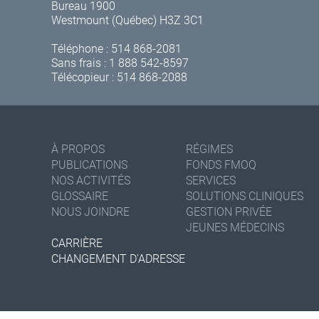
Bureau 1900
Westmount (Québec) H3Z 3C1
Téléphone :
514 868-2081
Sans frais :
1 888 542-8597
Télécopieur : 514 868-2088
À PROPOS
RÉGIMES
PUBLICATIONS
FONDS FMOQ
NOS ACTIVITÉS
SERVICES
GLOSSAIRE
SOLUTIONS CLINIQUES
NOUS JOINDRE
GESTION PRIVÉE
JEUNES MÉDECINS
CARRIÈRE
CHANGEMENT D'ADRESSE