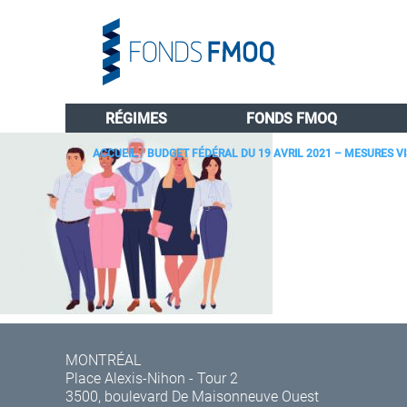
RÉGIMES
FONDS FMOQ
ACCUEIL
/
BUDGET FÉDÉRAL DU 19 AVRIL 2021 – MESURES VI
MONTRÉAL
Place Alexis-Nihon - Tour 2
3500, boulevard De Maisonneuve Ouest