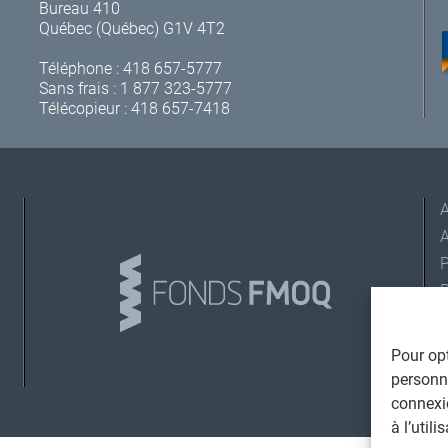
Bureau 410
Québec (Québec) G1V 4T2
Téléphone :
418 657-5777
Sans frais :
1 877 323-5777
Télécopieur : 418 657-7418
A
L
Pour opt
personna
connexi
©
T
à l’util