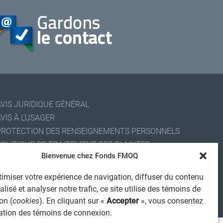
AVIS JURIDIQUE GÉNÉRAL
VIS À L'USAGER
PROTECTION DES RENSEIGNEMENTS PERSONNELS
POLITIQUE DE TRAITEMENT DES PLAINTES
Bienvenue chez Fonds FMOQ
REGISTRE DES CONFLITS D'INTÉRÊTS
IENS UTILES
imiser votre expérience de navigation, diffuser du contenu
ALERTE INTERNET
lisé et analyser notre trafic, ce site utilise des témoins de
on (
cookies
). En cliquant sur «
Accepter
», vous consentez
 2026 Société de services financiers Fonds FMOQ inc.
ous droits réservés.
isation des témoins de connexion.