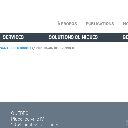
À PROPOS
PUBLICATIONS
NO
SERVICES
SOLUTIONS CLINIQUES
GE
SANT LES INDIVIDUS
/
202106-ARTICLE-PROFIL
QUÉBEC
Place Iberville IV
2954, boulevard Laurier