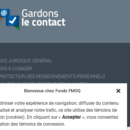
AVIS JURIDIQUE GÉNÉRAL
VIS À L'USAGER
PROTECTION DES RENSEIGNEMENTS PERSONNELS
POLITIQUE DE TRAITEMENT DES PLAINTES
Bienvenue chez Fonds FMOQ
REGISTRE DES CONFLITS D'INTÉRÊTS
IENS UTILES
imiser votre expérience de navigation, diffuser du contenu
ALERTE INTERNET
lisé et analyser notre trafic, ce site utilise des témoins de
on (
cookies
). En cliquant sur «
Accepter
», vous consentez
 2026 Société de services financiers Fonds FMOQ inc.
ous droits réservés.
isation des témoins de connexion.