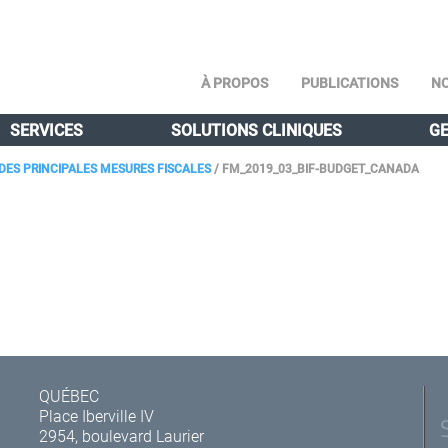
À PROPOS
PUBLICATIONS
NO
SERVICES
SOLUTIONS CLINIQUES
GE
DES PRINCIPALES MESURES FISCALES
/
FM_2019_03_BIF-BUDGET_CANADA
QUÉBEC
Place Iberville IV
2954, boulevard Laurier