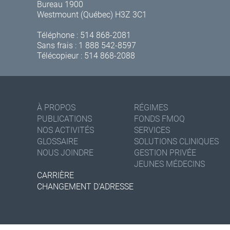
Bureau 1900
Westmount (Québec) H3Z 3C1
Téléphone :
514 868-2081
Sans frais :
1 888 542-8597
Télécopieur : 514 868-2088
À PROPOS
RÉGIMES
PUBLICATIONS
FONDS FMOQ
NOS ACTIVITÉS
SERVICES
GLOSSAIRE
SOLUTIONS CLINIQUES
NOUS JOINDRE
GESTION PRIVÉE
JEUNES MÉDECINS
CARRIÈRE
CHANGEMENT D'ADRESSE