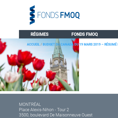
RÉGIMES
FONDS FMOQ
ACCUEIL
/
BUDGET DU CANADA DU 19 MARS 2019 – RÉSUMÉ 
MONTRÉAL
Place Alexis-Nihon - Tour 2
3500, boulevard De Maisonneuve Ouest