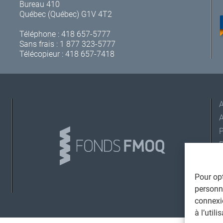
Bureau 410
Québec (Québec) G1V 4T2
Téléphone :
418 657-5777
Sans frais :
1 877 323-5777
Télécopieur : 418 657-7418
A
L
Pour opt
personna
connexi
©
T
à l’util