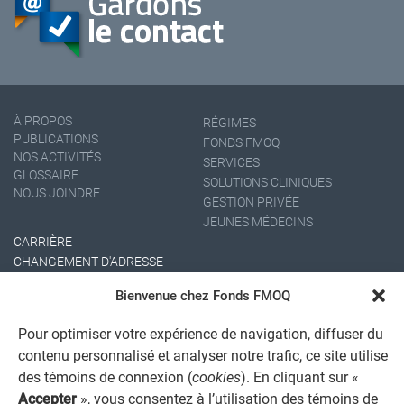
À PROPOS
RÉGIMES
PUBLICATIONS
FONDS FMOQ
NOS ACTIVITÉS
SERVICES
GLOSSAIRE
SOLUTIONS CLINIQUES
NOUS JOINDRE
GESTION PRIVÉE
JEUNES MÉDECINS
CARRIÈRE
CHANGEMENT D'ADRESSE
Bienvenue chez Fonds FMOQ
Pour optimiser votre expérience de navigation, diffuser du
contenu personnalisé et analyser notre trafic, ce site utilise
des témoins de connexion (
cookies
). En cliquant sur «
Accepter
», vous consentez à l’utilisation des témoins de