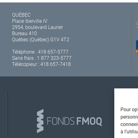
QUÉBEC
Place Iberville IV
2954, boulevard Laurier
Bureau 410
Québec (Québec) G1V 4T2
Téléphone :
418 657-5777
Sans frais :
1 877 323-5777
Télécopieur : 418 657-7418
A
Pour opt
personna
connexi
à l’util
L