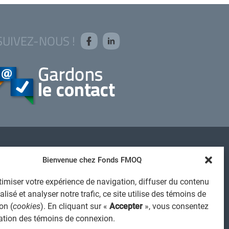
SUIVEZ-NOUS !
AVIS JURIDIQUE GÉNÉRAL
Bienvenue chez Fonds FMOQ
VIS À L'USAGER
imiser votre expérience de navigation, diffuser du contenu
PROTECTION DES RENSEIGNEMENTS PERSONNELS
lisé et analyser notre trafic, ce site utilise des témoins de
POLITIQUE DE TRAITEMENT DES PLAINTES
on (
cookies
). En cliquant sur «
Accepter
», vous consentez
REGISTRE DES CONFLITS D'INTÉRÊTS
isation des témoins de connexion.
IENS UTILES