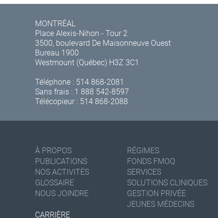
MONTRÉAL
Place Alexis-Nihon - Tour 2
3500, boulevard De Maisonneuve Ouest
Bureau 1900
Westmount (Québec) H3Z 3C1
Téléphone :
514 868-2081
Sans frais :
1 888 542-8597
Télécopieur : 514 868-2088
À PROPOS
RÉGIMES
PUBLICATIONS
FONDS FMOQ
NOS ACTIVITÉS
SERVICES
GLOSSAIRE
SOLUTIONS CLINIQUES
NOUS JOINDRE
GESTION PRIVÉE
JEUNES MÉDECINS
CARRIÈRE