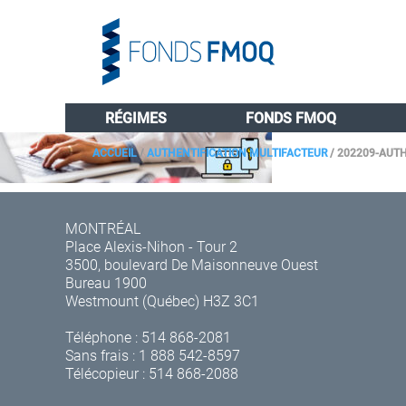
RÉGIMES
FONDS FMOQ
ACCUEIL
/
AUTHENTIFICATION MULTIFACTEUR
/
202209-AUT
MONTRÉAL
Place Alexis-Nihon - Tour 2
3500, boulevard De Maisonneuve Ouest
Bureau 1900
Westmount (Québec) H3Z 3C1
Téléphone :
514 868-2081
Sans frais :
1 888 542-8597
Télécopieur : 514 868-2088