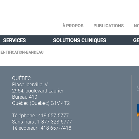
À PROPOS
PUBLICATIONS
NO
SERVICES
SOLUTIONS CLINIQUES
GE
HENTIFICATION-BANDEAU
QUÉBEC
Place Iberville IV
2954, boulevard Laurier
Bureau 410
Québec (Québec) G1V 4T2
Téléphone :
418 657-5777
Sans frais :
1 877 323-5777
Télécopieur : 418 657-7418