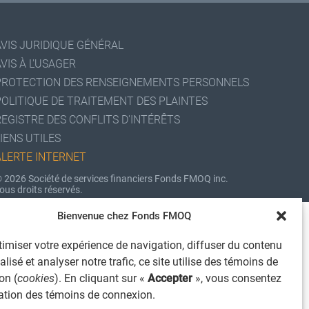
AVIS JURIDIQUE GÉNÉRAL
VIS À L'USAGER
PROTECTION DES RENSEIGNEMENTS PERSONNELS
POLITIQUE DE TRAITEMENT DES PLAINTES
REGISTRE DES CONFLITS D'INTÉRÊTS
IENS UTILES
ALERTE INTERNET
 2026 Société de services financiers Fonds FMOQ inc.
ous droits réservés.
Bienvenue chez Fonds FMOQ
imiser votre expérience de navigation, diffuser du contenu
lisé et analyser notre trafic, ce site utilise des témoins de
on (
cookies
). En cliquant sur «
Accepter
», vous consentez
isation des témoins de connexion.