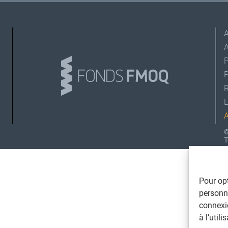
A
L
©
T
Pour opt
personna
connexi
à l’util