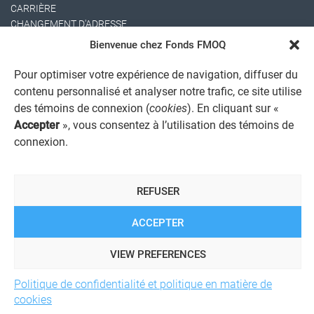
CARRIÈRE
CHANGEMENT D'ADRESSE
Bienvenue chez Fonds FMOQ
Pour optimiser votre expérience de navigation, diffuser du
contenu personnalisé et analyser notre trafic, ce site utilise
des témoins de connexion (
cookies
). En cliquant sur «
Accepter
», vous consentez à l’utilisation des témoins de
connexion.
AVIS JURIDIQUE GÉNÉRAL
AVIS À L'USAGER
PROTECTION DES RENSEIGNEMENTS PERSONNELS
REFUSER
POLITIQUE DE TRAITEMENT DES PLAINTES
REGISTRE DES CONFLITS D'INTÉRÊTS
LIENS UTILES
ACCEPTER
ALERTE INTERNET
VIEW PREFERENCES
Politique de confidentialité et politique en matière de
© 2026 Société de services financiers Fonds FMOQ inc.
Tous
cookies
droits réservés.