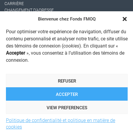
CARRIÈRE
CHANGEMENT D'ADRESSE
Bienvenue chez Fonds FMOQ
Pour optimiser votre expérience de navigation, diffuser du
contenu personnalisé et analyser notre trafic, ce site utilise
des témoins de connexion (
cookies
). En cliquant sur «
Accepter
», vous consentez à l’utilisation des témoins de
connexion.
AVIS JURIDIQUE GÉNÉRAL
AVIS À L'USAGER
PROTECTION DES RENSEIGNEMENTS PERSONNELS
REFUSER
POLITIQUE DE TRAITEMENT DES PLAINTES
REGISTRE DES CONFLITS D'INTÉRÊTS
LIENS UTILES
ACCEPTER
ALERTE INTERNET
VIEW PREFERENCES
Politique de confidentialité et politique en matière de
© 2026 Société de services financiers Fonds FMOQ inc.
Tous
cookies
droits réservés.