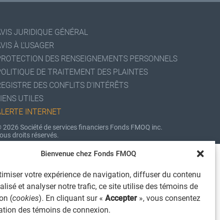
AVIS JURIDIQUE GÉNÉRAL
VIS À L'USAGER
PROTECTION DES RENSEIGNEMENTS PERSONNELS
POLITIQUE DE TRAITEMENT DES PLAINTES
REGISTRE DES CONFLITS D'INTÉRÊTS
IENS UTILES
ALERTE INTERNET
 2026 Société de services financiers Fonds FMOQ inc.
ous droits réservés.
Bienvenue chez Fonds FMOQ
imiser votre expérience de navigation, diffuser du contenu
lisé et analyser notre trafic, ce site utilise des témoins de
on (
cookies
). En cliquant sur «
Accepter
», vous consentez
isation des témoins de connexion.