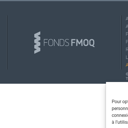
A
L
©
T
Pour opt
personna
connexi
à l’util