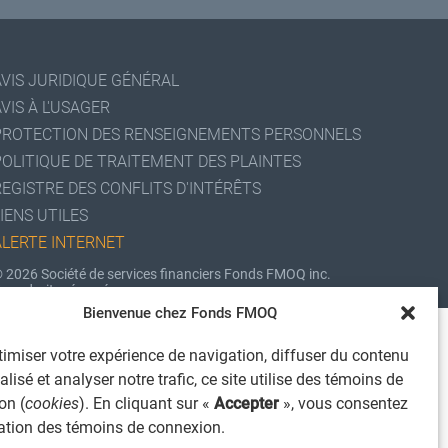
AVIS JURIDIQUE GÉNÉRAL
VIS À L'USAGER
PROTECTION DES RENSEIGNEMENTS PERSONNELS
POLITIQUE DE TRAITEMENT DES PLAINTES
REGISTRE DES CONFLITS D'INTÉRÊTS
IENS UTILES
ALERTE INTERNET
 2026 Société de services financiers Fonds FMOQ inc.
ous droits réservés.
Bienvenue chez Fonds FMOQ
imiser votre expérience de navigation, diffuser du contenu
lisé et analyser notre trafic, ce site utilise des témoins de
on (
cookies
). En cliquant sur «
Accepter
», vous consentez
isation des témoins de connexion.