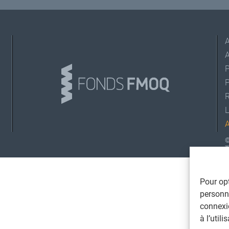
A
L
©
T
Pour opt
personna
connexi
à l’util