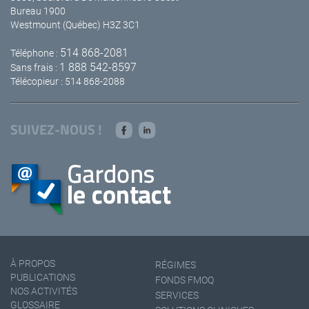
Bureau 1900
Westmount (Québec) H3Z 3C1
514 868-2081
Téléphone :
1 888 542-8597
Sans frais :
Télécopieur : 514 868-2088
SUIVEZ-NOUS !
À PROPOS
RÉGIMES
PUBLICATIONS
FONDS FMOQ
NOS ACTIVITÉS
SERVICES
GLOSSAIRE