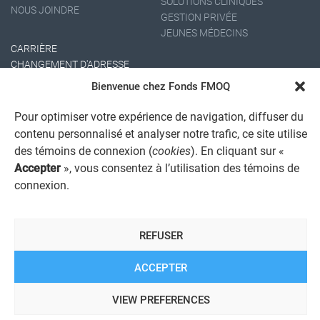
SOLUTIONS CLINIQUES
NOUS JOINDRE
GESTION PRIVÉE
JEUNES MÉDECINS
CARRIÈRE
CHANGEMENT D'ADRESSE
Bienvenue chez Fonds FMOQ
Pour optimiser votre expérience de navigation, diffuser du
contenu personnalisé et analyser notre trafic, ce site utilise
des témoins de connexion (
cookies
). En cliquant sur «
Accepter
», vous consentez à l’utilisation des témoins de
connexion.
AVIS JURIDIQUE GÉNÉRAL
AVIS À L'USAGER
PROTECTION DES RENSEIGNEMENTS PERSONNELS
REFUSER
POLITIQUE DE TRAITEMENT DES PLAINTES
REGISTRE DES CONFLITS D'INTÉRÊTS
LIENS UTILES
ACCEPTER
ALERTE INTERNET
VIEW PREFERENCES