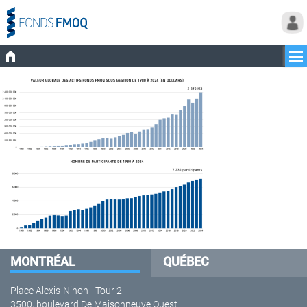
MONTRÉAL
QUÉBEC
Place Alexis-Nihon - Tour 2
3500, boulevard De Maisonneuve Ouest