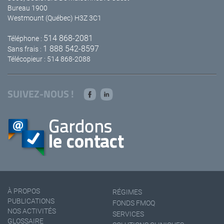
Bureau 1900
Westmount (Québec) H3Z 3C1
514 868-2081
Téléphone :
1 888 542-8597
Sans frais :
Télécopieur : 514 868-2088
SUIVEZ-NOUS !
À PROPOS
RÉGIMES
PUBLICATIONS
FONDS FMOQ
NOS ACTIVITÉS
SERVICES
GLOSSAIRE