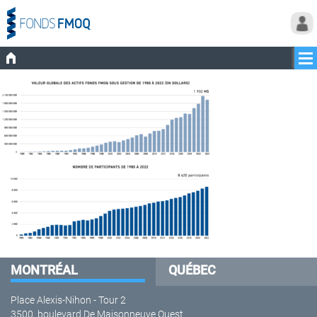
MONTRÉAL
QUÉBEC
Place Alexis-Nihon - Tour 2
3500, boulevard De Maisonneuve Ouest