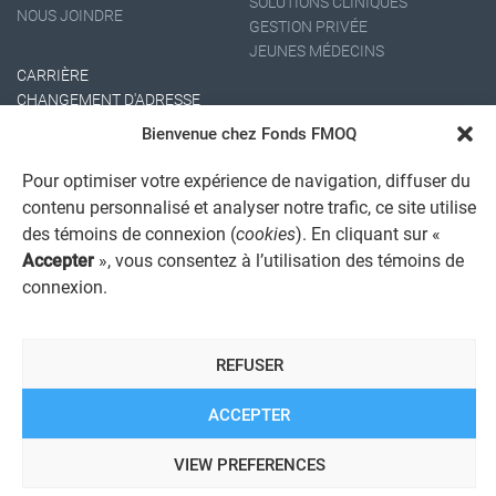
SOLUTIONS CLINIQUES
NOUS JOINDRE
GESTION PRIVÉE
JEUNES MÉDECINS
CARRIÈRE
CHANGEMENT D'ADRESSE
Bienvenue chez Fonds FMOQ
Pour optimiser votre expérience de navigation, diffuser du
contenu personnalisé et analyser notre trafic, ce site utilise
des témoins de connexion (
cookies
). En cliquant sur «
Accepter
», vous consentez à l’utilisation des témoins de
connexion.
AVIS JURIDIQUE GÉNÉRAL
AVIS À L'USAGER
PROTECTION DES RENSEIGNEMENTS PERSONNELS
REFUSER
POLITIQUE DE TRAITEMENT DES PLAINTES
REGISTRE DES CONFLITS D'INTÉRÊTS
LIENS UTILES
ACCEPTER
ALERTE INTERNET
VIEW PREFERENCES