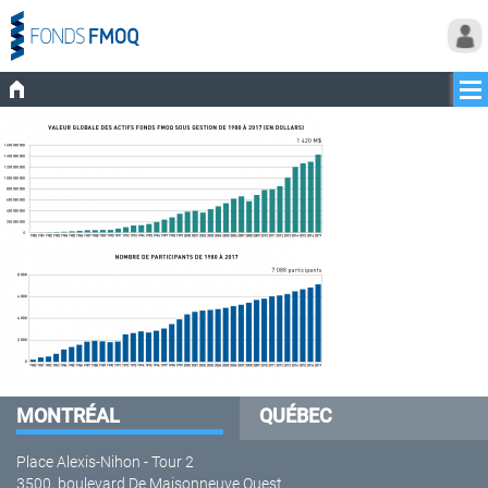
MONTRÉAL
QUÉBEC
Place Alexis-Nihon - Tour 2
3500, boulevard De Maisonneuve Ouest