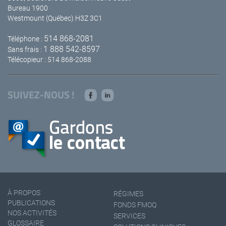
Bureau 1900
Westmount (Québec) H3Z 3C1
514 868-2081
Téléphone :
1 888 542-8597
Sans frais :
Télécopieur : 514 868-2088
SUIVEZ-NOUS !
À PROPOS
RÉGIMES
PUBLICATIONS
FONDS FMOQ
NOS ACTIVITÉS
SERVICES
GLOSSAIRE