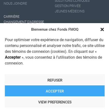
SOLUTIONS CLINIQUES
NOUS JOINDRE
GESTION PRIVÉE
JEUNES MÉDECINS
CARRIÈRE
CHANGEMENT D'ADRESSE
Bienvenue chez Fonds FMOQ
Pour optimiser votre expérience de navigation, diffuser du
contenu personnalisé et analyser notre trafic, ce site utilise
des témoins de connexion (
cookies
). En cliquant sur «
Accepter
», vous consentez à l’utilisation des témoins de
connexion.
AVIS JURIDIQUE GÉNÉRAL
AVIS À L'USAGER
PROTECTION DES RENSEIGNEMENTS PERSONNELS
REFUSER
POLITIQUE DE TRAITEMENT DES PLAINTES
REGISTRE DES CONFLITS D'INTÉRÊTS
LIENS UTILES
ACCEPTER
ALERTE INTERNET
VIEW PREFERENCES