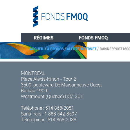
RÉGIMES
FONDS FMOQ
ACCUEIL
/
À PROPOS
/
ALERTE INTERNET
/
BANNERPOST160
MONTRÉAL
Place Alexis-Nihon - Tour 2
3500, boulevard De Maisonneuve Ouest
Bureau 1900
Westmount (Québec) H3Z 3C1
Téléphone :
514 868-2081
Sans frais :
1 888 542-8597
Télécopieur : 514 868-2088