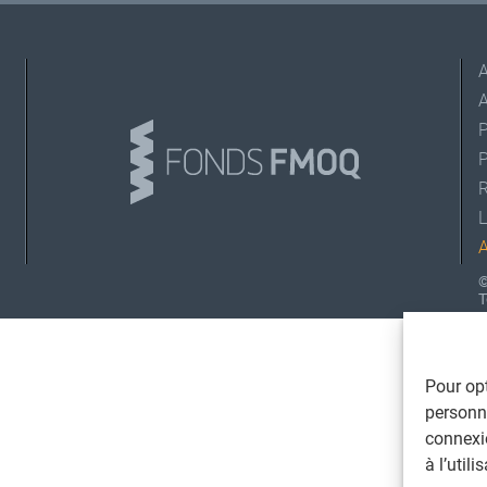
A
L
©
T
Pour opt
personna
connexi
à l’util