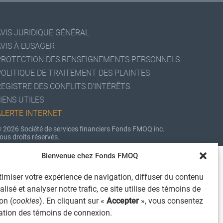
AVIS JURIDIQUE GÉNÉRAL
VIS À L'USAGER
PROTECTION DES RENSEIGNEMENTS PERSONNELS
POLITIQUE DE TRAITEMENT DES PLAINTES
REGISTRE DES CONFLITS D'INTÉRÊTS
IENS UTILES
ALERTE INTERNET
 2026 Société de services financiers Fonds FMOQ inc.
ous droits réservés.
Bienvenue chez Fonds FMOQ
imiser votre expérience de navigation, diffuser du contenu
lisé et analyser notre trafic, ce site utilise des témoins de
on (
cookies
). En cliquant sur «
Accepter
», vous consentez
isation des témoins de connexion.