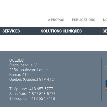
À PROPOS
PUBLICATIONS
NO
SERVICES
SOLUTIONS CLINIQUES
GE
0
QUÉBEC
Place Iberville IV
2954, boulevard Laurier
Bureau 410
Québec (Québec) G1V 4T2
Téléphone :
418 657-5777
Sans frais :
1 877 323-5777
Télécopieur : 418 657-7418