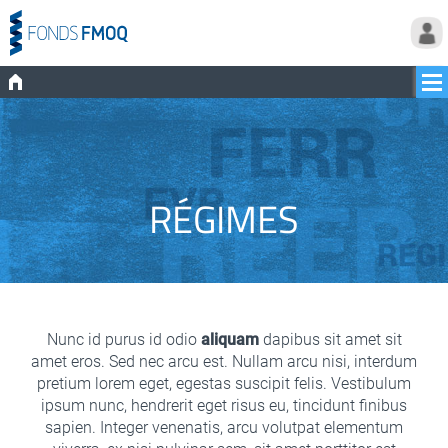
RÉGIMES
Nunc id purus id odio
aliquam
dapibus sit amet sit
amet eros. Sed nec arcu est. Nullam arcu nisi, interdum
pretium lorem eget, egestas suscipit felis. Vestibulum
ipsum nunc, hendrerit eget risus eu, tincidunt finibus
sapien. Integer venenatis, arcu volutpat elementum