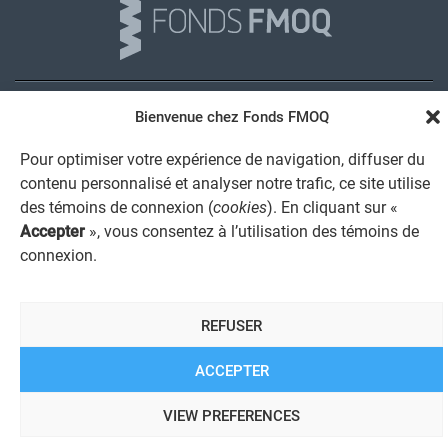
AVIS JURIDIQUE GÉNÉRAL
Bienvenue chez Fonds FMOQ
AVIS À L'USAGER
PROTECTION DES RENSEIGNEMENTS PERSONNELS
Pour optimiser votre expérience de navigation, diffuser du
POLITIQUE DE TRAITEMENT DES PLAINTES
contenu personnalisé et analyser notre trafic, ce site utilise
REGISTRE DES CONFLITS D'INTÉRÊTS
des témoins de connexion (
cookies
). En cliquant sur «
LIENS UTILES
Accepter
», vous consentez à l’utilisation des témoins de
ALERTE INTERNET
connexion.
© 2026 Société de services financiers Fonds FMOQ inc.
Tous
REFUSER
droits réservés.
ACCEPTER
VIEW PREFERENCES