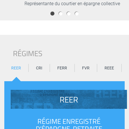
Représentante du courtier en épargne collective
REER
CRI
FERR
FVR
REEE
REER
RÉGIME ENREGISTRÉ
D’ÉPARGNE-RETRAITE