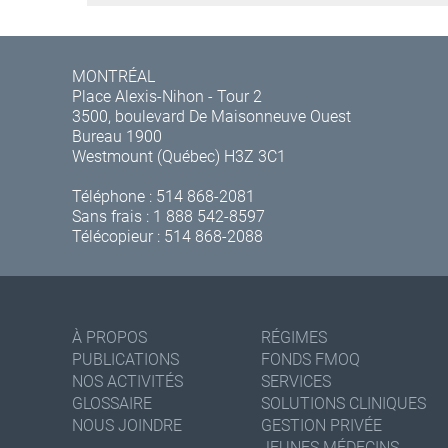
MONTRÉAL
Place Alexis-Nihon - Tour 2
3500, boulevard De Maisonneuve Ouest
Bureau 1900
Westmount (Québec) H3Z 3C1
Téléphone :
514 868-2081
Sans frais :
1 888 542-8597
Télécopieur : 514 868-2088
À PROPOS
RÉGIMES
PUBLICATIONS
FONDS FMOQ
NOS ACTIVITÉS
SERVICES
GLOSSAIRE
SOLUTIONS CLINIQUES
NOUS JOINDRE
GESTION PRIVÉE
JEUNES MÉDECINS