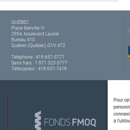
QUÉBEC
Place Iberville IV
2954, boulevard Laurier
Bureau 410
Québec (Québec) G1V 4T2
Téléphone :
418 657-5777
Sans frais :
1 877 323-5777
Télécopieur : 418 657-7418
Pour opt
A
personna
connexi
à l’util