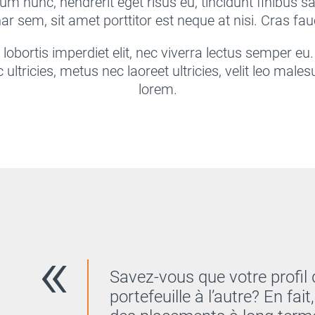
um nunc, hendrerit eget risus eu, tincidunt finibus s
ar sem, sit amet porttitor est neque at nisi. Cras f
 lobortis imperdiet elit, nec viverra lectus semper e
c ultricies, metus nec laoreet ultricies, velit leo males
lorem.
Savez-vous que votre profil d
portefeuille à l’autre? En fai