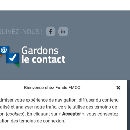
SUIVEZ-NOUS !
Bienvenue chez Fonds FMOQ
AVIS JURIDIQUE GÉNÉRAL
imiser votre expérience de navigation, diffuser du contenu
VIS À L'USAGER
lisé et analyser notre trafic, ce site utilise des témoins de
PROTECTION DES RENSEIGNEMENTS PERSONNELS
on (
cookies
). En cliquant sur «
Accepter
», vous consentez
isation des témoins de connexion.
POLITIQUE DE TRAITEMENT DES PLAINTES
REGISTRE DES CONFLITS D'INTÉRÊTS