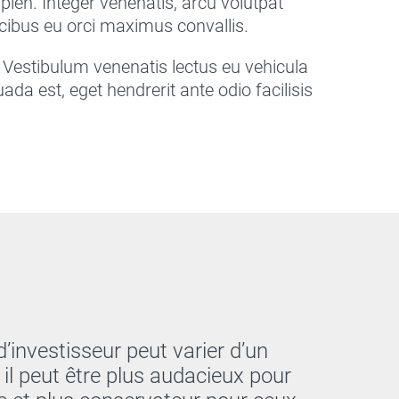
apien. Integer venenatis, arcu volutpat
aucibus eu orci maximus convallis.
u. Vestibulum venenatis lectus eu vehicula
uada est, eget hendrerit ante odio facilisis
’investisseur peut varier d’un
t, il peut être plus audacieux pour