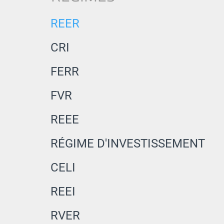
REER
CRI
FERR
FVR
REEE
RÉGIME D'INVESTISSEMENT
CELI
REEI
RVER