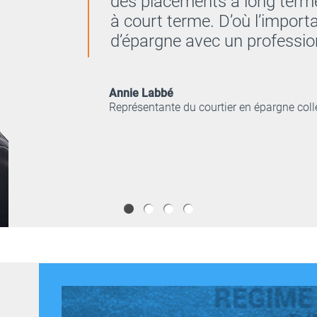
des placements à long terme
à court terme. D’où l’import
d’épargne avec un profession
Annie Labbé
Représentante du courtier en épargne coll