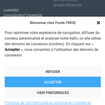
JEUNES MÉDECINS
CARRIÈRE
CHANGEMENT D'ADRESSE
Bienvenue chez Fonds FMOQ
Pour optimiser votre expérience de navigation, diffuser du
contenu personnalisé et analyser notre trafic, ce site utilise
des témoins de connexion (
cookies
). En cliquant sur «
Accepter
», vous consentez à l’utilisation des témoins de
connexion.
AVIS JURIDIQUE GÉNÉRAL
AVIS À L'USAGER
PROTECTION DES RENSEIGNEMENTS PERSONNELS
REFUSER
POLITIQUE DE TRAITEMENT DES PLAINTES
REGISTRE DES CONFLITS D'INTÉRÊTS
LIENS UTILES
ACCEPTER
ALERTE INTERNET
VIEW PREFERENCES
Politique de confidentialité et politique en matière de