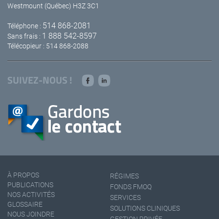
Westmount (Québec) H3Z 3C1
514 868-2081
Téléphone :
1 888 542-8597
Sans frais :
Télécopieur : 514 868-2088
SUIVEZ-NOUS !
À PROPOS
RÉGIMES
PUBLICATIONS
FONDS FMOQ
NOS ACTIVITÉS
SERVICES
GLOSSAIRE
SOLUTIONS CLINIQUES
NOUS JOINDRE
GESTION PRIVÉE