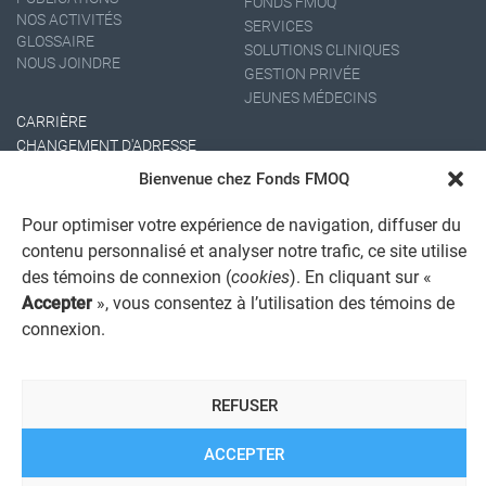
FONDS FMOQ
NOS ACTIVITÉS
SERVICES
GLOSSAIRE
SOLUTIONS CLINIQUES
NOUS JOINDRE
GESTION PRIVÉE
JEUNES MÉDECINS
CARRIÈRE
CHANGEMENT D'ADRESSE
Bienvenue chez Fonds FMOQ
Pour optimiser votre expérience de navigation, diffuser du
contenu personnalisé et analyser notre trafic, ce site utilise
des témoins de connexion (
cookies
). En cliquant sur «
Accepter
», vous consentez à l’utilisation des témoins de
connexion.
AVIS JURIDIQUE GÉNÉRAL
AVIS À L'USAGER
PROTECTION DES RENSEIGNEMENTS PERSONNELS
REFUSER
POLITIQUE DE TRAITEMENT DES PLAINTES
REGISTRE DES CONFLITS D'INTÉRÊTS
LIENS UTILES
ACCEPTER
ALERTE INTERNET