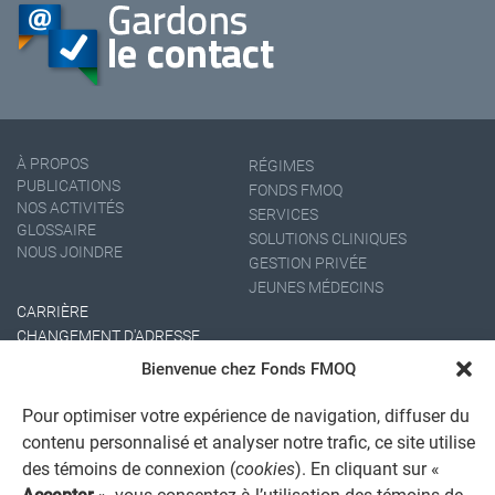
À PROPOS
RÉGIMES
PUBLICATIONS
FONDS FMOQ
NOS ACTIVITÉS
SERVICES
GLOSSAIRE
SOLUTIONS CLINIQUES
NOUS JOINDRE
GESTION PRIVÉE
JEUNES MÉDECINS
CARRIÈRE
CHANGEMENT D'ADRESSE
Bienvenue chez Fonds FMOQ
Pour optimiser votre expérience de navigation, diffuser du
contenu personnalisé et analyser notre trafic, ce site utilise
des témoins de connexion (
cookies
). En cliquant sur «
Accepter
», vous consentez à l’utilisation des témoins de