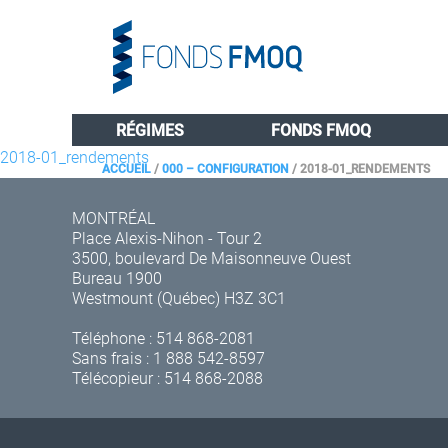
RÉGIMES
FONDS FMOQ
2018-01_rendements
ACCUEIL
/
000 – CONFIGURATION
/
2018-01_RENDEMENTS
MONTRÉAL
Place Alexis-Nihon - Tour 2
3500, boulevard De Maisonneuve Ouest
Bureau 1900
Westmount (Québec) H3Z 3C1
Téléphone :
514 868-2081
Sans frais :
1 888 542-8597
Télécopieur : 514 868-2088