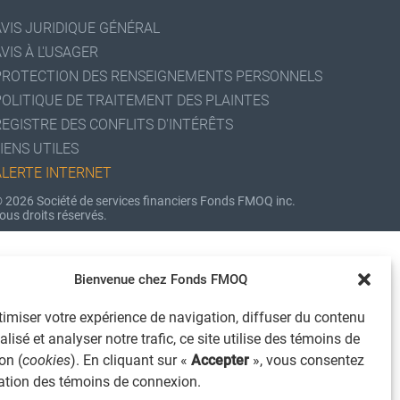
AVIS JURIDIQUE GÉNÉRAL
VIS À L'USAGER
PROTECTION DES RENSEIGNEMENTS PERSONNELS
POLITIQUE DE TRAITEMENT DES PLAINTES
REGISTRE DES CONFLITS D'INTÉRÊTS
IENS UTILES
ALERTE INTERNET
 2026 Société de services financiers Fonds FMOQ inc.
ous droits réservés.
Bienvenue chez Fonds FMOQ
imiser votre expérience de navigation, diffuser du contenu
lisé et analyser notre trafic, ce site utilise des témoins de
on (
cookies
). En cliquant sur «
Accepter
», vous consentez
isation des témoins de connexion.